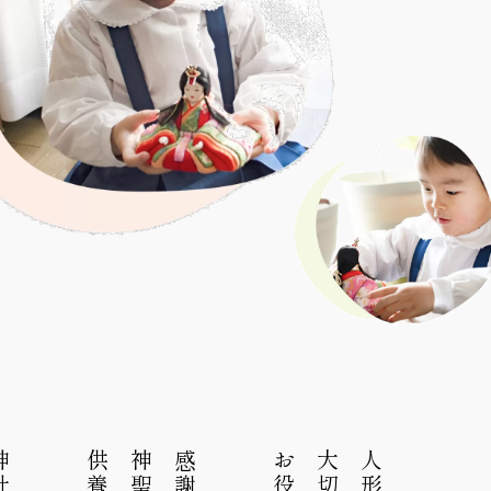
い
合
わ
せ