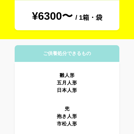
¥6300〜
/ 1箱・袋
ご供養処分できるもの
雛人形
五月人形
日本人形
兜
抱き人形
市松人形