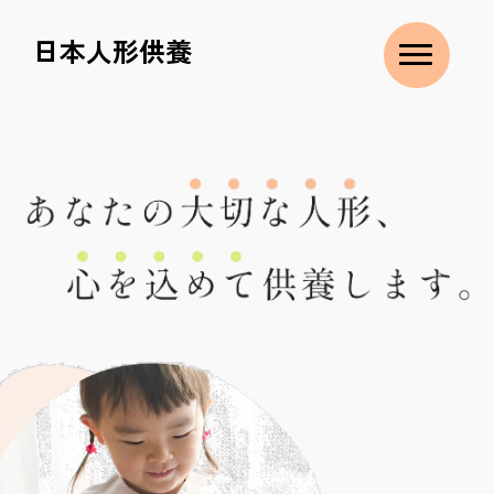
ご
供
日本人形供養
養
処
分
で
き
る
も
の
Q
＆
A
お
問