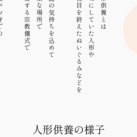
⾏われます
神社やお寺での
供養する宗教儀式で
神聖な場所で
感謝の気持ちを込めて
お役目を終えたぬいぐるみなどを
大切にしていた人形や
人形供養とは
人形供養の様子