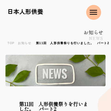
料
日本人形供養
金
表
お知らせ
ご
NEWS
供
TOP
お知らせ
第11回 人形供養祭りを行いました。 パート2
養
処
分
で
き
る
も
の
第11回 人形供養祭りを行いま
した。 パート2