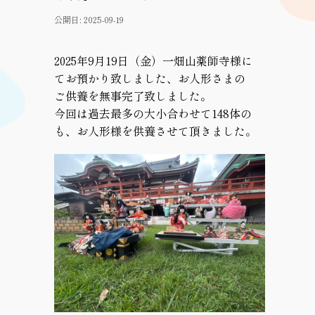
Q
＆
公開日: 2025-09-19
A
2025年9月19日（金）一畑山薬師寺様に
お
てお預かり致しました、お人形さまの
問
ご供養を無事完了致しました。
い
今回は過去最多の大小合わせて148体の
合
も、お人形様を供養させて頂きました。
わ
せ